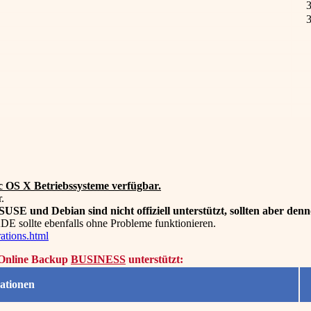
3
3
 OS X Betriebssysteme verfügbar.
.
SE und Debian sind nicht offiziell unterstützt, sollten aber denn
KDE sollte ebenfalls ohne Probleme funktionieren.
rations.html
S Online Backup
BUSINESS
unterstützt:
ationen