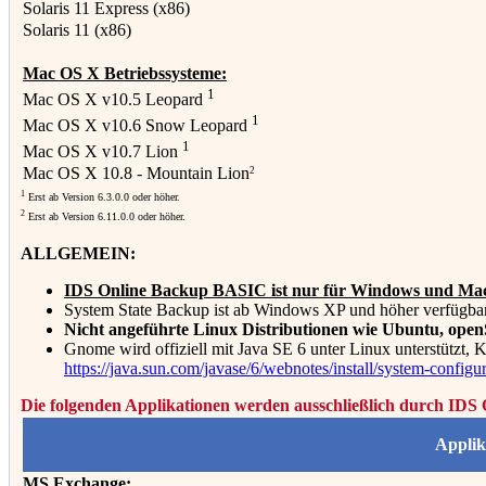
Solaris 11 Express (x86)
Solaris 11 (x86)
Mac OS X Betriebssysteme:
1
Mac OS X v10.5 Leopard
1
Mac OS X v10.6 Snow Leopard
1
Mac OS X v10.7 Lion
Mac OS X 10.8 - Mountain Lion
2
1
Erst ab Version 6.3.0.0 oder höher.
2
Erst ab Version 6.11.0.0 oder höher.
ALLGEMEIN:
IDS Online Backup BASIC ist nur für Windows und Mac
System State Backup ist ab Windows XP und höher verfügbar
Nicht angeführte Linux Distributionen wie Ubuntu, openSU
Gnome wird offiziell mit Java SE 6 unter Linux unterstützt, 
https://java.sun.com/javase/6/webnotes/install/system-configu
Die folgenden Applikationen werden ausschließlich durch ID
Applik
MS Exchange: