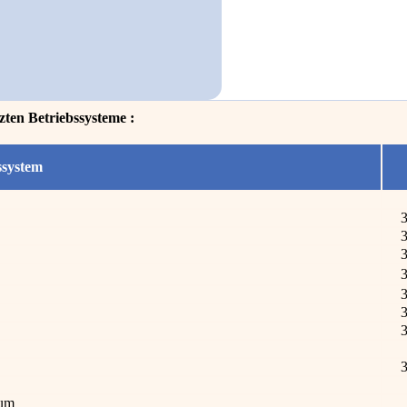
zten Betriebssysteme :
ssystem
3
3
3
3
3
3
3
3
ium